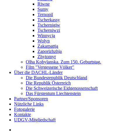
Riwne
Sumy
Ternopil
Tscherkassy
Tschernigiw
Tscherniwzi
Winnycja
Wolyn
Zakarpattja
Zaporizhzhja
Zhytomyr
Olha Kobylanska. Zum 150. Geburtstag.
Film "Vergessene Völker"
Über die DACHL-Länder
Die Bundesrepublik Deutschland
Die Republik Österreich
Die Schweizerische Eidgenossenschaft
Das Fürstentum Liechtenstein
Partner/Sponsoren
Nützliche Links
Fotogalerie
Kontakte
UDGV-Mitgliedschaft