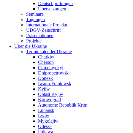
Deutschprüfungen
Übersetzungen
Seminare
Tagungen
Internationale Projekte
UDGV-Zeitschrift
Präsentationen
Projekte
Über die Ukraine
Terminkalender Ukraine
Charkiw
Cherson
Chmelnyckyj
Dnipropetrowsk
Donezk
Iwano-Frankiwsk
Kyjiw
Oblast Kyjiw
Kirowograd
Autonome Republik Krim
Luhansk
Lwiw
Mykolajiw
Odessa
Poltawa