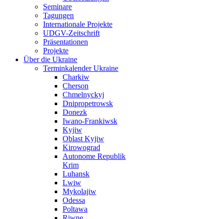
Seminare
Tagungen
Internationale Projekte
UDGV-Zeitschrift
Präsentationen
Projekte
Über die Ukraine
Terminkalender Ukraine
Charkiw
Cherson
Chmelnyckyj
Dnipropetrowsk
Donezk
Iwano-Frankiwsk
Kyjiw
Oblast Kyjiw
Kirowograd
Autonome Republik
Krim
Luhansk
Lwiw
Mykolajiw
Odessa
Poltawa
Riwne