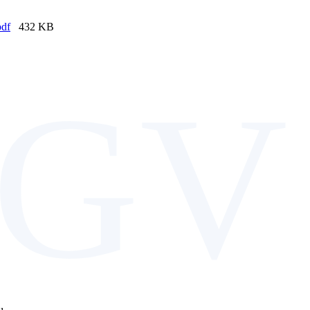
df
432 KB
GV