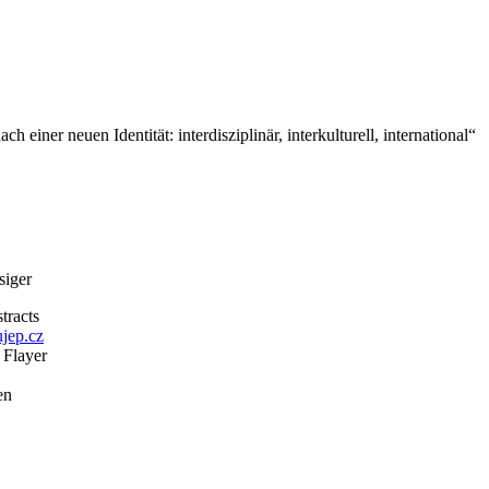
er neuen Identität: interdisziplinär, interkulturell, international“
siger
tracts
jep.cz
 Flayer
en