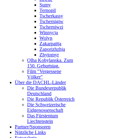
Sumy
Ternopil
Tscherkassy
Tschernigiw
Tscherniwzi
Winnycja
Wolyn
Zakarpattja
Zaporizhzhja
Zhytomyr
Olha Kobylanska. Zum
150. Geburtstag.
Film "Vergessene
Völker"
Über die DACHL-Länder
Die Bundesrepublik
Deutschland
Die Republik Österreich
Die Schweizerische
Eidgenossenschaft
Das Fürstentum
Liechtenstein
Partner/Sponsoren
Nützliche Links
Fotogalerie