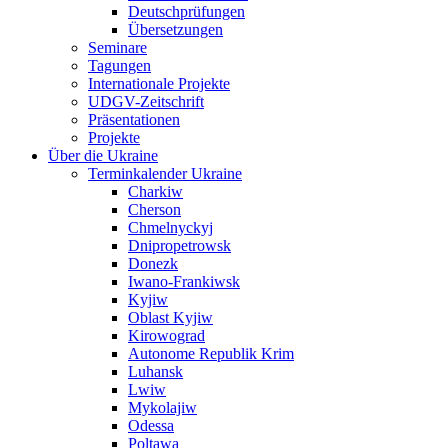
Deutschprüfungen
Übersetzungen
Seminare
Tagungen
Internationale Projekte
UDGV-Zeitschrift
Präsentationen
Projekte
Über die Ukraine
Terminkalender Ukraine
Charkiw
Cherson
Chmelnyckyj
Dnipropetrowsk
Donezk
Iwano-Frankiwsk
Kyjiw
Oblast Kyjiw
Kirowograd
Autonome Republik Krim
Luhansk
Lwiw
Mykolajiw
Odessa
Poltawa