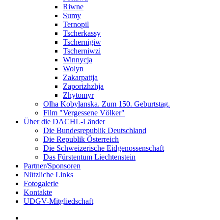
Riwne
Sumy
Ternopil
Tscherkassy
Tschernigiw
Tscherniwzi
Winnycja
Wolyn
Zakarpattja
Zaporizhzhja
Zhytomyr
Olha Kobylanska. Zum 150. Geburtstag.
Film "Vergessene Völker"
Über die DACHL-Länder
Die Bundesrepublik Deutschland
Die Republik Österreich
Die Schweizerische Eidgenossenschaft
Das Fürstentum Liechtenstein
Partner/Sponsoren
Nützliche Links
Fotogalerie
Kontakte
UDGV-Mitgliedschaft