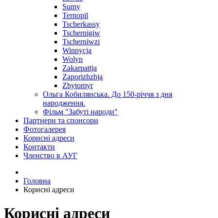
Sumy
Ternopil
Tscherkassy
Tschernigiw
Tscherniwzi
Winnycja
Wolyn
Zakarpattja
Zaporizhzhja
Zhytomyr
Ольга Кобилянська. До 150-річчя з дня
народження.
Фільм "Забуті народи"
Партнери та спонсори
Фотогалерея
Корисні адреси
Контакти
Членство в АУГ
Головна
Корисні адреси
Корисні адреси