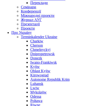
Переклади
Семінари
Конференції
Міжнародні проекти
Журнал АУГ
Презентації
Проекти
Про Україну
Terminkalender Ukraine
Charkiw
Cherson
Chmelnyckyj
Dnipropetrowsk
Donezk
Iwano-Frankiwsk
Kyjiw
Oblast Kyjiw
Kirowograd
Autonome Republik Krim
Luhansk
Lwiw
Mykolajiw
Odessa
Poltawa
Riwne