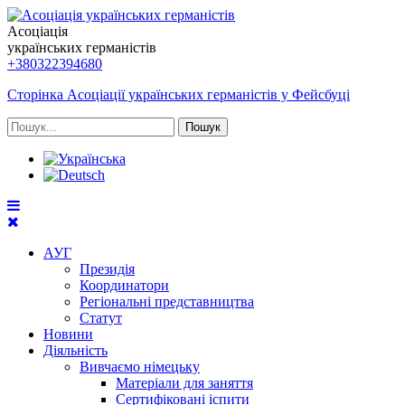
Асоціація
українських германістів
+380322394680
Сторінка Асоціації українських германістів у Фейсбуці
Пошук
АУГ
Президія
Координатори
Регіональні представництва
Статут
Новини
Діяльність
Вивчаємо німецьку
Матеріали для заняття
Сертифіковані іспити