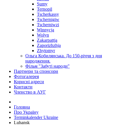
Sumy
Ternopil
Tscherkassy
Tschernigiw
Tscherniwzi
Winnycja
Wolyn
Zakarpattja
Zaporizhzhja
Zhytomyr
Ольга Кобилянська. До 150-річчя з дня
народження.
Фільм "Забуті народи"
Партнери та спонсори
Фотогалерея
Корисні адреси
Контакти
Членство в АУГ
Головна
Про Україну
Terminkalender Ukraine
Luhansk