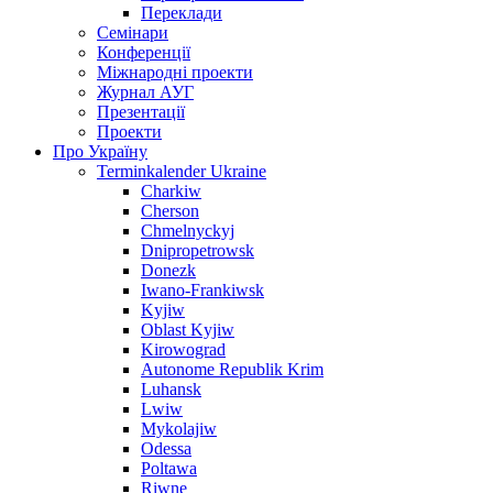
Переклади
Семінари
Конференції
Міжнародні проекти
Журнал АУГ
Презентації
Проекти
Про Україну
Terminkalender Ukraine
Charkiw
Cherson
Chmelnyckyj
Dnipropetrowsk
Donezk
Iwano-Frankiwsk
Kyjiw
Oblast Kyjiw
Kirowograd
Autonome Republik Krim
Luhansk
Lwiw
Mykolajiw
Odessa
Poltawa
Riwne