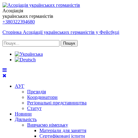
Асоціація
українських германістів
+380322394680
Сторінка Асоціації українських германістів у Фейсбуці
Пошук
АУГ
Президія
Координатори
Регіональні представництва
Статут
Новини
Діяльність
Вивчаємо німецьку
Матеріали для заняття
Сертифіковані іспити