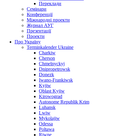
Переклади
Семінари
Конференції
Міжнародні проекти
Журнал АУГ
Презентації
Проекти
Про Україну
Terminkalender Ukraine
Charkiw
Cherson
Chmelnyckyj
Dnipropetrowsk
Donezk
Iwano-Frankiwsk
Kyjiw
Oblast Kyjiw
Kirowograd
Autonome Republik Krim
Luhansk
Lwiw
Mykolajiw
Odessa
Poltawa
Riwne