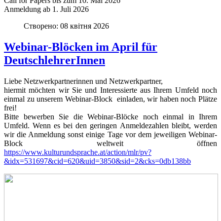
Call for Papers bis zum 10. Mai 2026
Anmeldung ab 1. Juli 2026
Створено: 08 квітня 2026
Webinar-Blöcken im April für
DeutschlehrerInnen
Liebe Netzwerkpartnerinnen und Netzwerkpartner,
hiermit möchten wir Sie und Interessierte aus Ihrem Umfeld noch
einmal zu unserem Webinar-Block einladen, wir haben noch Plätze
frei!
Bitte bewerben Sie die Webinar-Blöcke noch einmal in Ihrem
Umfeld. Wenn es bei den geringen Anmeldezahlen bleibt, werden
wir die Anmeldung sonst einige Tage vor dem jeweiligen Webinar-
Block weltweit öffnen
https://www.kulturundsprache.at/action/mlr/pv?
&idx=531697&cid=620&uid=3850&sid=2&cks=0db138bb