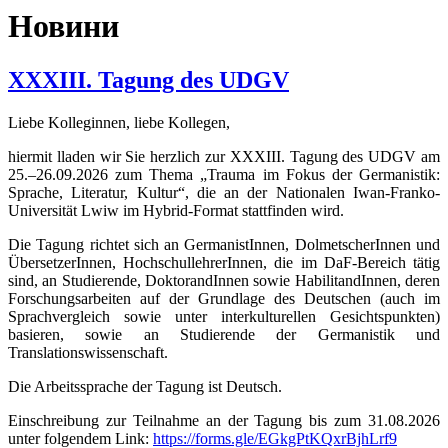
Новини
XXXIII. Tagung des UDGV
Liebe Kolleginnen, liebe Kollegen,
hiermit lladen wir Sie herzlich zur XXXIII. Tagung des UDGV am
25.–26.09.2026 zum Thema „Trauma im Fokus der Germanistik:
Sprache, Literatur, Kultur“, die an der Nationalen Iwan-Franko-
Universität Lwiw im Hybrid-Format stattfinden wird.
Die Tagung richtet sich an GermanistInnen, DolmetscherInnen und
ÜbersetzerInnen, HochschullehrerInnen, die im DaF-Bereich tätig
sind, an Studierende, DoktorandInnen sowie HabilitandInnen, deren
Forschungsarbeiten auf der Grundlage des Deutschen (auch im
Sprachvergleich sowie unter interkulturellen Gesichtspunkten)
basieren, sowie an Studierende der Germanistik und
Translationswissenschaft.
Die Arbeitssprache der Tagung ist Deutsch.
Einschreibung zur Teilnahme an der Tagung bis zum 31.08.2026
unter folgendem Link:
https://forms.gle/EGkgPtKQxrBjhLrf9