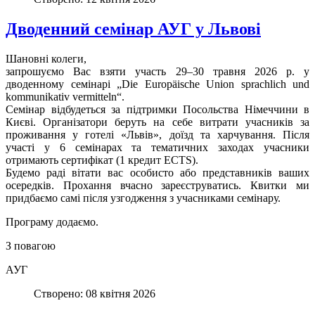
Дводенний семінар АУГ у Львові
Шановні колеги,
запрошуємо Вас взяти участь 29–30 травня 2026 р. у
дводенному семінарі „Die Europäische Union sprachlich und
kommunikativ vermitteln“.
Семінар відбудеться за підтримки Посольства Німеччини в
Києві. Організатори беруть на себе витрати учасників за
проживання у готелі «Львів», доїзд та харчування. Після
участі у 6 семінарах та тематичних заходах учасники
отримають сертифікат (1 кредит ECTS).
Будемо раді вітати вас особисто або представників ваших
осередків. Прохання вчасно зареєструватись. Квитки ми
придбаємо самі після узгодження з учасниками семінару.
Програму додаємо.
З повагою
АУГ
Створено: 08 квітня 2026