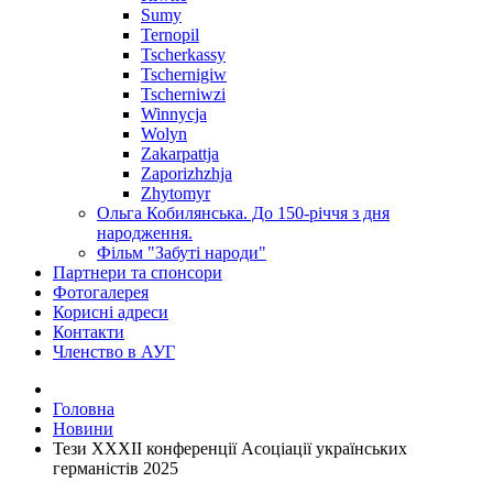
Sumy
Ternopil
Tscherkassy
Tschernigiw
Tscherniwzi
Winnycja
Wolyn
Zakarpattja
Zaporizhzhja
Zhytomyr
Ольга Кобилянська. До 150-річчя з дня
народження.
Фільм "Забуті народи"
Партнери та спонсори
Фотогалерея
Корисні адреси
Контакти
Членство в АУГ
Головна
Новини
Тези XXXІІ конференції Асоціації українських
германістів 2025