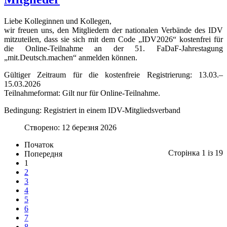
Liebe Kolleginnen und Kollegen,
wir freuen uns, den Mitgliedern der nationalen Verbände des IDV
mitzuteilen, dass sie sich mit dem Code „IDV2026“ kostenfrei für
die Online‑Teilnahme an der 51. FaDaF‑Jahrestagung
„mit.Deutsch.machen“ anmelden können.
Gültiger Zeitraum für die kostenfreie Registrierung: 13.03.–
15.03.2026
Teilnahmeformat: Gilt nur für Online-Teilnahme.
Bedingung: Registriert in einem IDV-Mitgliedsverband
Створено: 12 березня 2026
Початок
Сторінка 1 із 19
Попередня
1
2
3
4
5
6
7
8