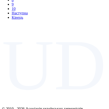
9
10
Наступна
Кінець
UD
© 2010 - 2026 Асоціація українських германістів