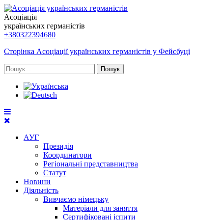
Асоціація
українських германістів
+380322394680
Сторінка Асоціації українських германістів у Фейсбуці
Пошук
АУГ
Президія
Координатори
Регіональні представництва
Статут
Новини
Діяльність
Вивчаємо німецьку
Матеріали для заняття
Сертифіковані іспити