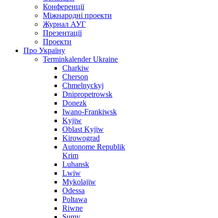
Конференції
Міжнародні проекти
Журнал АУГ
Презентації
Проекти
Про Україну
Terminkalender Ukraine
Charkiw
Cherson
Chmelnyckyj
Dnipropetrowsk
Donezk
Iwano-Frankiwsk
Kyjiw
Oblast Kyjiw
Kirowograd
Autonome Republik
Krim
Luhansk
Lwiw
Mykolajiw
Odessa
Poltawa
Riwne
Sumy