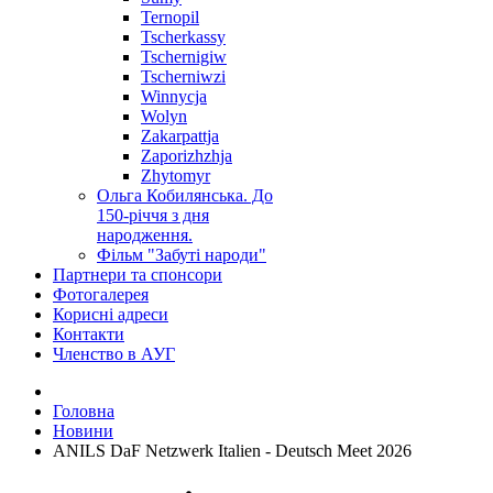
Ternopil
Tscherkassy
Tschernigiw
Tscherniwzi
Winnycja
Wolyn
Zakarpattja
Zaporizhzhja
Zhytomyr
Ольга Кобилянська. До
150-річчя з дня
народження.
Фільм "Забуті народи"
Партнери та спонсори
Фотогалерея
Корисні адреси
Контакти
Членство в АУГ
Головна
Новини
ANILS DaF Netzwerk Italien - Deutsch Meet 2026