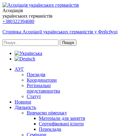
Асоціація
українських германістів
+380322394680
Сторінка Асоціації українських германістів у Фейсбуці
Пошук
АУГ
Президія
Координатори
Регіональні
представництва
Статут
Новини
Діяльність
Вивчаємо німецьку
Матеріали для заняття
Сертифіковані іспити
Переклади
Семінари