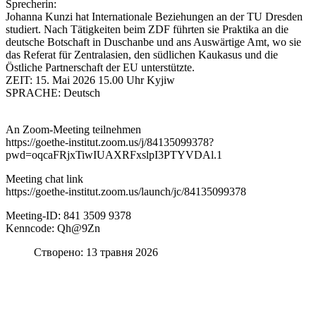
Sprecherin:
Johanna Kunzi hat Internationale Beziehungen an der TU Dresden
studiert. Nach Tätigkeiten beim ZDF führten sie Praktika an die
deutsche Botschaft in Duschanbe und ans Auswärtige Amt, wo sie
das Referat für Zentralasien, den südlichen Kaukasus und die
Östliche Partnerschaft der EU unterstützte.
ZEIT: 15. Mai 2026 15.00 Uhr Kyjiw
SPRACHE: Deutsch
An Zoom-Meeting teilnehmen
https://goethe-institut.zoom.us/j/84135099378?
pwd=oqcaFRjxTiwIUAXRFxslpI3PTYVDAl.1
Meeting chat link
https://goethe-institut.zoom.us/launch/jc/84135099378
Meeting-ID: 841 3509 9378
Kenncode: Qh@9Zn
Створено: 13 травня 2026