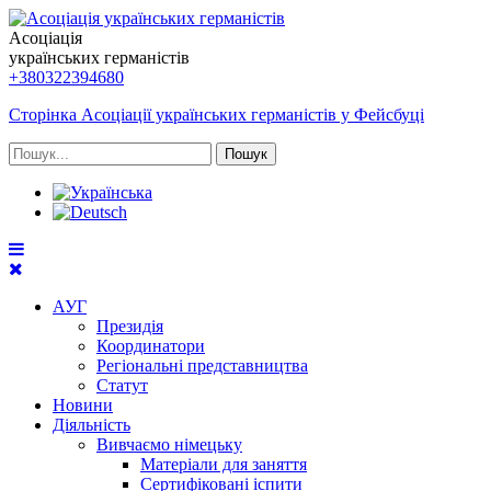
Асоціація
українських германістів
+380322394680
Сторінка Асоціації українських германістів у Фейсбуці
Пошук
АУГ
Президія
Координатори
Регіональні представництва
Статут
Новини
Діяльність
Вивчаємо німецьку
Матеріали для заняття
Сертифіковані іспити