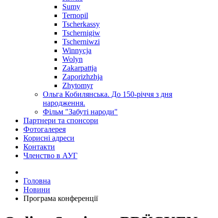
Sumy
Ternopil
Tscherkassy
Tschernigiw
Tscherniwzi
Winnycja
Wolyn
Zakarpattja
Zaporizhzhja
Zhytomyr
Ольга Кобилянська. До 150-річчя з дня
народження.
Фільм "Забуті народи"
Партнери та спонсори
Фотогалерея
Корисні адреси
Контакти
Членство в АУГ
Головна
Новини
Програма конференції