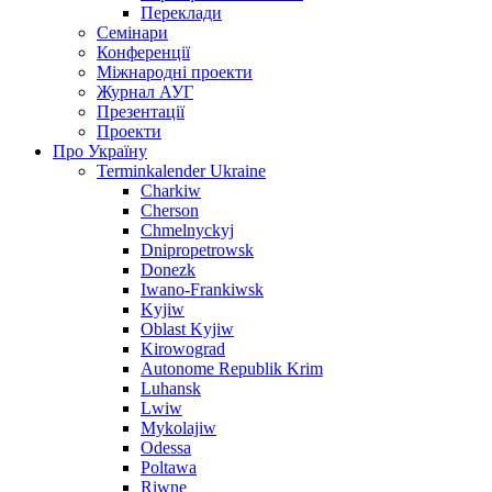
Переклади
Семінари
Конференції
Міжнародні проекти
Журнал АУГ
Презентації
Проекти
Про Україну
Terminkalender Ukraine
Charkiw
Cherson
Chmelnyckyj
Dnipropetrowsk
Donezk
Iwano-Frankiwsk
Kyjiw
Oblast Kyjiw
Kirowograd
Autonome Republik Krim
Luhansk
Lwiw
Mykolajiw
Odessa
Poltawa
Riwne