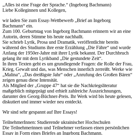
„Alles ist eine Frage der Sprache.“ (Ingeborg Bachmann)
Liebe Kolleginnen und Kollegen,
wir laden Sie zum Essay-Wettbewerb „Brief an Ingeborg
Bachmann“ ein.
Zum 100. Geburtstag von Ingeborg Bachmann erinnern wir an eine
Autorin, deren Stimme bis heute nachhallt.
Sie schrieb Lyrik, Prosa und Dramatik, veröffentlichte bereits
während des Studiums ihre erste Erzählung „Die Fähre“ und wurde
Anfang der 1950er-Jahre mit ihrer Lyrik bekannt. Der Durchbruch
gelang ihr mit dem Lyrikband „Die gestundete Zeit“.
In ihren Texten geht es um grundlegende Fragen: die Rolle der Frau,
Krieg, Gewalt und das, was Menschen innerlich zerreißt. Werke wie
„Malina“, „Das dreißigste Jahr“ oder „Anrufung des Großen Bären“
zeigen genau diese Intensität.
Als Mitglied der „Gruppe 47“ hat sie die Nachkriegsliteratur
maßgeblich mitgeprägt und erhielt zahlreiche Auszeichnungen,
darunter den Georg-Büchner-Preis. Ihr Werk wird bis heute gelesen,
diskutiert und immer wieder neu entdeckt.
Wir sind sehr gespannt auf Ihre Essays!
TeilnehmerInnen: Studierende ukrainischer Hochschulen
Die Teilnehmerinnen und Teilnehmer verfassen einen persönlichen
Essay in Form eines Briefes an Ingeborg Bachmann.