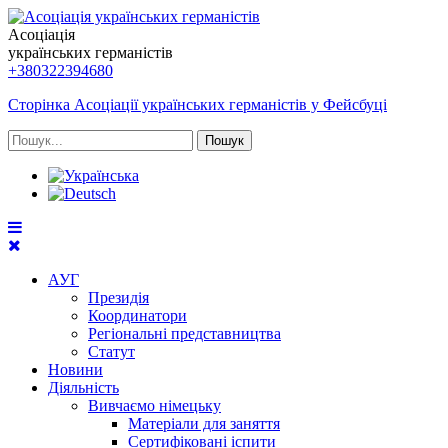
Асоціація
українських германістів
+380322394680
Сторінка Асоціації українських германістів у Фейсбуці
Пошук
АУГ
Президія
Координатори
Регіональні представництва
Статут
Новини
Діяльність
Вивчаємо німецьку
Матеріали для заняття
Сертифіковані іспити