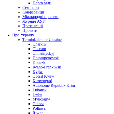
Переклади
Семінари
Конференції
Міжнародні проекти
Журнал АУГ
Презентації
Проекти
Про Україну
Terminkalender Ukraine
Charkiw
Cherson
Chmelnyckyj
Dnipropetrowsk
Donezk
Iwano-Frankiwsk
Kyjiw
Oblast Kyjiw
Kirowograd
Autonome Republik Krim
Luhansk
Lwiw
Mykolajiw
Odessa
Poltawa
Riwne