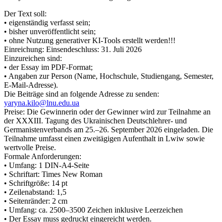
Der Text soll:
• eigenständig verfasst sein;
• bisher unveröffentlicht sein;
• ohne Nutzung generativer KI-Tools erstellt werden!!!
Einreichung: Einsendeschluss: 31. Juli 2026
Einzureichen sind:
• der Essay im PDF-Format;
• Angaben zur Person (Name, Hochschule, Studiengang, Semester,
E-Mail-Adresse).
Die Beiträge sind an folgende Adresse zu senden:
yaryna.kilo@lnu.edu.ua
Preise: Die Gewinnerin oder der Gewinner wird zur Teilnahme an
der XXXIII. Tagung des Ukrainischen Deutschlehrer- und
Germanistenverbands am 25.–26. September 2026 eingeladen. Die
Teilnahme umfasst einen zweitägigen Aufenthalt in Lwiw sowie
wertvolle Preise.
Formale Anforderungen:
• Umfang: 1 DIN-A4-Seite
• Schriftart: Times New Roman
• Schriftgröße: 14 pt
• Zeilenabstand: 1,5
• Seitenränder: 2 cm
• Umfang: ca. 2500–3500 Zeichen inklusive Leerzeichen
• Der Essay muss gedruckt eingereicht werden.