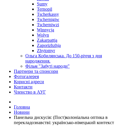
Sumy
Ternopil
Tscherkassy
Tschernigiw
Tscherniwzi
Winnycja
Wolyn
Zakarpattja
Zaporizhzhja
Zhytomyr
Ольга Кобилянська. До 150-річчя з дня
народження.
Фільм "Забуті народи"
Партнери та спонсори
Фотогалерея
Корисні адреси
Контакти
Членство в АУГ
Головна
Новини
Панельна дискусія: (Пост)колоніальна оптика в
перекладознавстві: українсько-німецький контекст