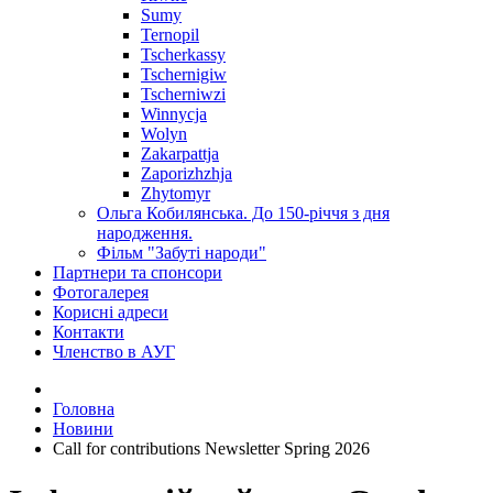
Sumy
Ternopil
Tscherkassy
Tschernigiw
Tscherniwzi
Winnycja
Wolyn
Zakarpattja
Zaporizhzhja
Zhytomyr
Ольга Кобилянська. До 150-річчя з дня
народження.
Фільм "Забуті народи"
Партнери та спонсори
Фотогалерея
Корисні адреси
Контакти
Членство в АУГ
Головна
Новини
Call for contributions Newsletter Spring 2026