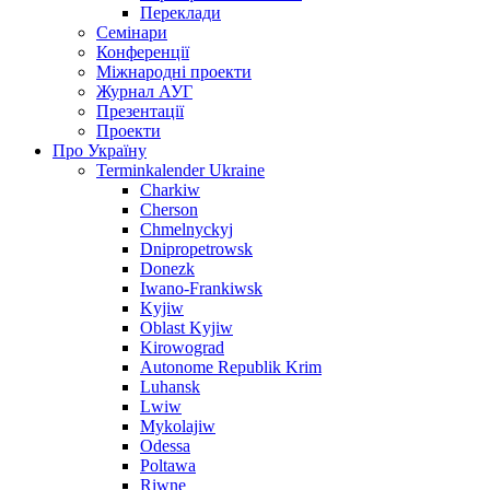
Переклади
Семінари
Конференції
Міжнародні проекти
Журнал АУГ
Презентації
Проекти
Про Україну
Terminkalender Ukraine
Charkiw
Cherson
Chmelnyckyj
Dnipropetrowsk
Donezk
Iwano-Frankiwsk
Kyjiw
Oblast Kyjiw
Kirowograd
Autonome Republik Krim
Luhansk
Lwiw
Mykolajiw
Odessa
Poltawa
Riwne