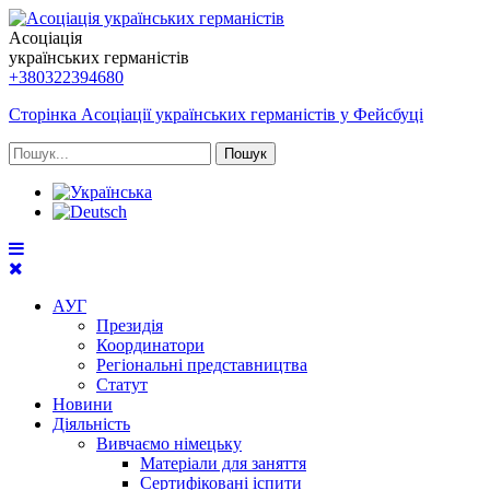
Асоціація
українських германістів
+380322394680
Сторінка Асоціації українських германістів у Фейсбуці
Пошук
АУГ
Президія
Координатори
Регіональні представництва
Статут
Новини
Діяльність
Вивчаємо німецьку
Матеріали для заняття
Сертифіковані іспити