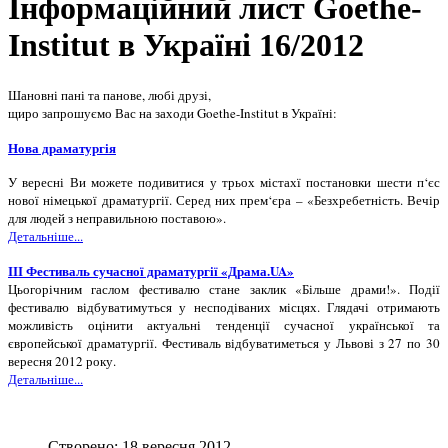
Інформаційний лист Goethe-
Institut в Україні 16/2012
Шановні пані та панове, любі друзі,
щиро запрошуємо Вас на заходи Goethe-Institut в Україні:
Нова драматургія
У вересні Ви можете подивитися у трьох містахї постановки шести п‘єс
нової німецької драматургії. Серед них прем‘єра – «Безхребетність. Вечір
для людей з неправильною поставою».
Детальніше...
ІІІ Фестиваль сучасної драматургії «Драма.UA»
Цьогорічним гаслом фестивалю стане заклик «Більше драми!». Події
фестивалю відбуватимуться у несподіваних місцях. Глядачі отримають
можливість оцінити актуальні тенденції сучасної української та
європейської драматургії. Фестиваль відбуватиметься у Львові з 27 по 30
вересня 2012 року.
Детальніше...
Створено: 18 вересня 2012