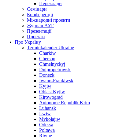
Переклади
Семінари
Конференції
Міжнародні проекти
Журнал АУГ
Презентації
Проекти
Про Україну
Terminkalender Ukraine
Charkiw
Cherson
Chmelnyckyj
Dnipropetrowsk
Donezk
Iwano-Frankiwsk
Kyjiw
Oblast Kyjiw
Kirowograd
Autonome Republik Krim
Luhansk
Lwiw
Mykolajiw
Odessa
Poltawa
Riwne