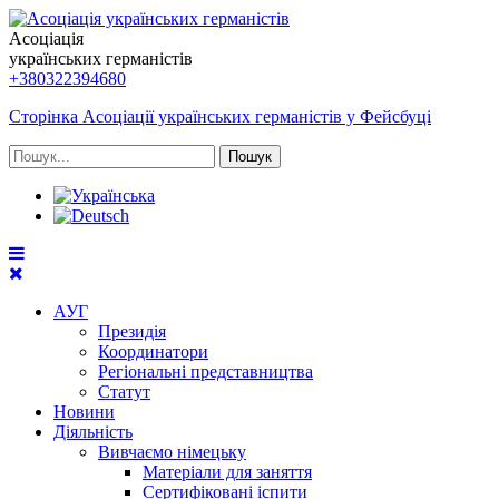
Асоціація
українських германістів
+380322394680
Сторінка Асоціації українських германістів у Фейсбуці
Пошук
АУГ
Президія
Координатори
Регіональні представництва
Статут
Новини
Діяльність
Вивчаємо німецьку
Матеріали для заняття
Сертифіковані іспити