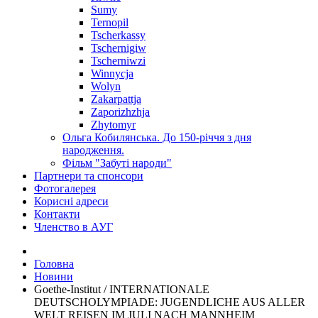
Sumy
Ternopil
Tscherkassy
Tschernigiw
Tscherniwzi
Winnycja
Wolyn
Zakarpattja
Zaporizhzhja
Zhytomyr
Ольга Кобилянська. До 150-річчя з дня
народження.
Фільм "Забуті народи"
Партнери та спонсори
Фотогалерея
Корисні адреси
Контакти
Членство в АУГ
Головна
Новини
Goethe-Institut / INTERNATIONALE
DEUTSCHOLYMPIADE: JUGENDLICHE AUS ALLER
WELT REISEN IM JULI NACH MANNHEIM