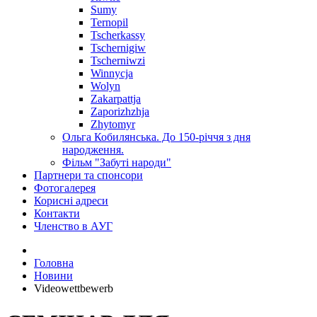
Sumy
Ternopil
Tscherkassy
Tschernigiw
Tscherniwzi
Winnycja
Wolyn
Zakarpattja
Zaporizhzhja
Zhytomyr
Ольга Кобилянська. До 150-річчя з дня
народження.
Фільм "Забуті народи"
Партнери та спонсори
Фотогалерея
Корисні адреси
Контакти
Членство в АУГ
Головна
Новини
Videowettbewerb