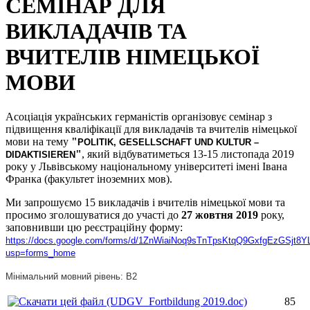
СЕМІНАР ДЛЯ
ВИКЛАДАЧІВ ТА
ВЧИТЕЛІВ НІМЕЦЬКОЇ
МОВИ
Асоціація українських германістів організовує семінар з
підвищення кваліфікації для викладачів та вчителів німецької
мови на тему
"
POLITIK, GESELLSCHAFT UND KULTUR –
"
, який відбуватиметься 13-15 листопада 2019
DIDAKTISIEREN
року у Львівському національному університеті імені Івана
Франка (факультет іноземних мов).
Ми запрошуємо 15 викладачів і вчителів німецької мови та
просимо зголошуватися до участі до
27 жовтня 2019
року,
заповнивши цю реєстраційну форму:
https://docs.google.com/forms/d/1ZnWiaiNoq9sTnTpsKtqQ9GxfgEzGSjt8Y
usp=forms_home
Мінімальний мовний рівень: В2
85