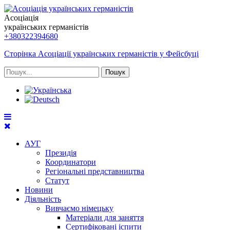
Асоціація
українських германістів
+380322394680
Сторінка Асоціації українських германістів у Фейсбуці
Пошук
АУГ
Президія
Координатори
Регіональні представництва
Статут
Новини
Діяльність
Вивчаємо німецьку
Матеріали для заняття
Сертифіковані іспити