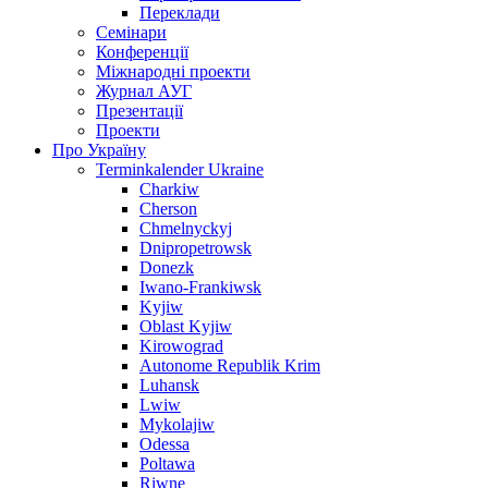
Переклади
Семінари
Конференції
Міжнародні проекти
Журнал АУГ
Презентації
Проекти
Про Україну
Terminkalender Ukraine
Charkiw
Cherson
Chmelnyckyj
Dnipropetrowsk
Donezk
Iwano-Frankiwsk
Kyjiw
Oblast Kyjiw
Kirowograd
Autonome Republik Krim
Luhansk
Lwiw
Mykolajiw
Odessa
Poltawa
Riwne