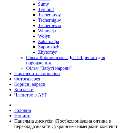
Sumy
Ternopil
Tscherkassy
Tschernigiw
Tscherniwzi
Winnycja
Wolyn
Zakarpattja
Zaporizhzhja
Zhytomyr
Ольга Кобилянська. До 150-річчя з дня
народження.
Фільм "Забуті народи"
Партнери та спонсори
Фотогалерея
Корисні адреси
Контакти
Членство в АУГ
Головна
Новини
Панельна дискусія: (Пост)колоніальна оптика в
перекладознавстві: українсько-німецький контекст