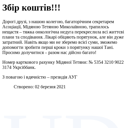
Збір коштів!!!
Дорогі друзі, з нашою колегою, багаторічним секретарем
Асоціації, Мідяною Тетяною Миколаївною, трапилось
нещастя – тяжка онкологічна недуга перекреслила всі життєві
плани та сподівання. Лікарі обіцяють порятунок, але він дуже
затратний. Навіть якщо ми не зберемо всієї суми, зможемо
допомогти зробити перші кроки з порятунку нашої Тані.
Просимо долучитися – разом нас дійсно багато!
Номер карткового рахунку Мідяної Тетяни: № 5354 3210 9022
3174 Укрсіббанк
.
З повагою і вдячністю – президія АУГ
Створено: 02 березня 2021