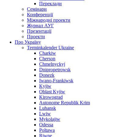
Переклади
Семінари
Конференції
Міжнародні проекти
Журнал АУГ
Презентації
Проекти
Про Україну
Terminkalender Ukraine
Charkiw
Cherson
Chmelnyckyj
Dnipropetrowsk
Donezk
Iwano-Frankiwsk
Kyjiw
Oblast Kyjiw
Kirowograd
Autonome Republik Krim
Luhansk
Lwiw
Mykolajiw
Odessa
Poltawa
Riwne