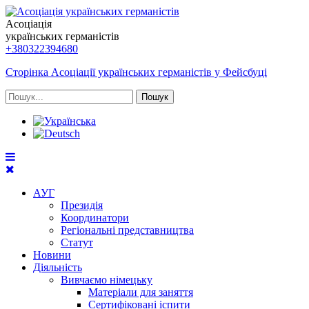
Асоціація
українських германістів
+380322394680
Сторінка Асоціації українських германістів у Фейсбуці
Пошук
АУГ
Президія
Координатори
Регіональні представництва
Статут
Новини
Діяльність
Вивчаємо німецьку
Матеріали для заняття
Сертифіковані іспити