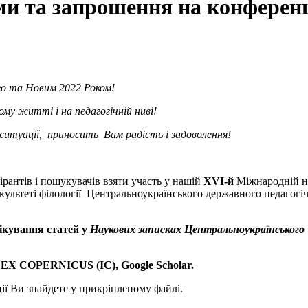
ми та запрошення на конферен
го та Новим 2022 Роком!
ому житті і на педагогічній ниві!
 ситуації, приносить Вам радість і задоволення!
антів і пошукувачів взяти участь у нашій
ХVI-й
Міжнародній н
культеті філології Центральноукраїнського державного педагог
ування статей у
Наукових записках Центральноукраїнського 
DEX COPERNICUS (IC), Google Scholar.
ії Ви знайдете у прикріпленому файлі.