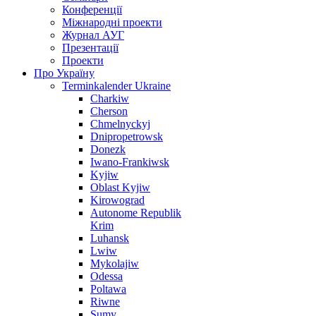
Конференції
Міжнародні проекти
Журнал АУГ
Презентації
Проекти
Про Україну
Terminkalender Ukraine
Charkiw
Cherson
Chmelnyckyj
Dnipropetrowsk
Donezk
Iwano-Frankiwsk
Kyjiw
Oblast Kyjiw
Kirowograd
Autonome Republik
Krim
Luhansk
Lwiw
Mykolajiw
Odessa
Poltawa
Riwne
Sumy