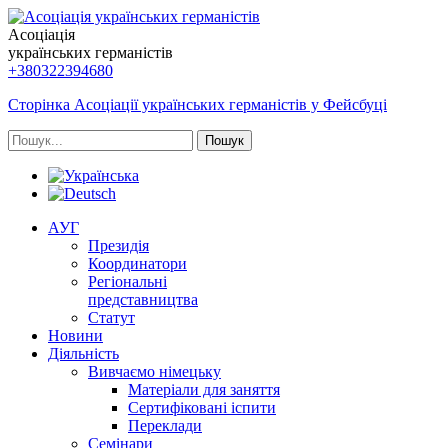
Асоціація
українських германістів
+380322394680
Сторінка Асоціації українських германістів у Фейсбуці
Пошук
АУГ
Президія
Координатори
Регіональні
представництва
Статут
Новини
Діяльність
Вивчаємо німецьку
Матеріали для заняття
Сертифіковані іспити
Переклади
Семінари