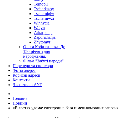
Ternopil
Tscherkassy
Tschernigiw
Tscherniwzi
Winnycja
Wolyn
Zakarpattja
Zaporizhzhja
Zhytomyr
Ольга Кобилянська. До
150-річчя з дня
народження.
Фільм "Забуті народи"
Партнери та спонсори
Фотогалерея
Корисні адреси
Контакти
Членство в АУГ
Головна
Новини
«В гостях удома: електронна база німецькомовних запозич