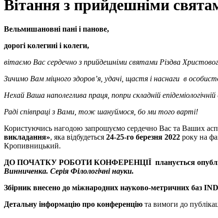
Вітання з прийдешніми свята
Вельмишановні пані і панове,
дорогі колегині і колеги,
вітаємо Вас сердечно з прийдешніми святами Різдва Христово
Зичимо Вам міцного здоров’я, удачі, щастя і наснаги в особист
Нехай Ваша наполеглива праця, попри складній епідеміологічній
Раді співпраці з Вами, тож шануймося, бо ми того варті!
Користуючись нагодою запрошуємо сердечно Вас та Ваших аспір
викладання»
, яка відбудеться
24-25-го березня 2022
року на фа
Кропивницький.
ДО ПОЧАТКУ РОБОТИ КОНФЕРЕНЦІЇ планується опублік
Винниченка. Серія Філологічні науки.
Збірник внесено до міжнародних науково-метричних баз IN
Детальну інформацію про конференцію
та вимоги до публікац