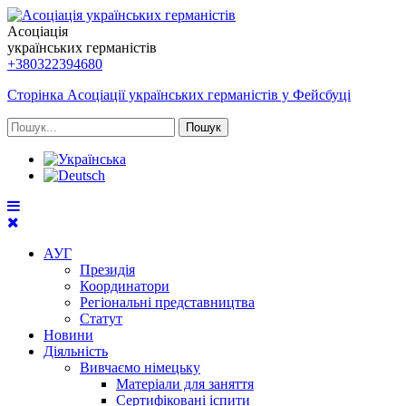
Асоціація
українських германістів
+380322394680
Сторінка Асоціації українських германістів у Фейсбуці
Пошук
АУГ
Президія
Координатори
Регіональні представництва
Статут
Новини
Діяльність
Вивчаємо німецьку
Матеріали для заняття
Сертифіковані іспити