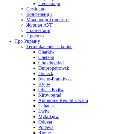
Переклади
Семінари
Конференції
Міжнародні проекти
Журнал АУГ
Презентації
Проекти
Про Україну
Terminkalender Ukraine
Charkiw
Cherson
Chmelnyckyj
Dnipropetrowsk
Donezk
Iwano-Frankiwsk
Kyjiw
Oblast Kyjiw
Kirowograd
Autonome Republik Krim
Luhansk
Lwiw
Mykolajiw
Odessa
Poltawa
Riwne