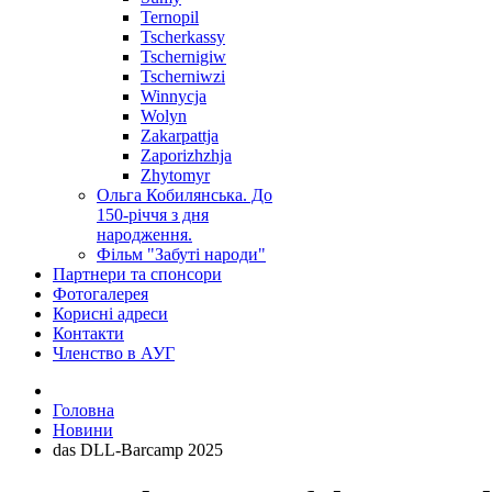
Ternopil
Tscherkassy
Tschernigiw
Tscherniwzi
Winnycja
Wolyn
Zakarpattja
Zaporizhzhja
Zhytomyr
Ольга Кобилянська. До
150-річчя з дня
народження.
Фільм "Забуті народи"
Партнери та спонсори
Фотогалерея
Корисні адреси
Контакти
Членство в АУГ
Головна
Новини
das DLL-Barcamp 2025