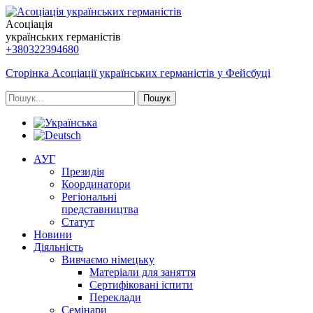
Асоціація
українських германістів
+380322394680
Сторінка Асоціації українських германістів у Фейсбуці
Пошук
АУГ
Президія
Координатори
Регіональні
представництва
Статут
Новини
Діяльність
Вивчаємо німецьку
Матеріали для заняття
Сертифіковані іспити
Переклади
Семінари