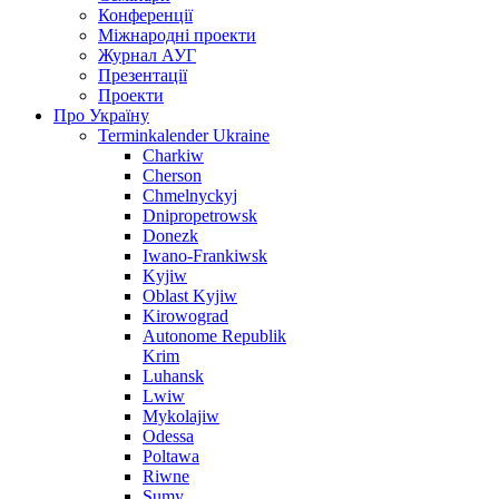
Конференції
Міжнародні проекти
Журнал АУГ
Презентації
Проекти
Про Україну
Terminkalender Ukraine
Charkiw
Cherson
Chmelnyckyj
Dnipropetrowsk
Donezk
Iwano-Frankiwsk
Kyjiw
Oblast Kyjiw
Kirowograd
Autonome Republik
Krim
Luhansk
Lwiw
Mykolajiw
Odessa
Poltawa
Riwne
Sumy