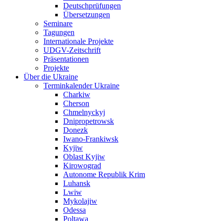
Deutschprüfungen
Übersetzungen
Seminare
Tagungen
Internationale Projekte
UDGV-Zeitschrift
Präsentationen
Projekte
Über die Ukraine
Terminkalender Ukraine
Charkiw
Cherson
Chmelnyckyj
Dnipropetrowsk
Donezk
Iwano-Frankiwsk
Kyjiw
Oblast Kyjiw
Kirowograd
Autonome Republik Krim
Luhansk
Lwiw
Mykolajiw
Odessa
Poltawa