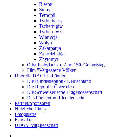
Riwne
Sumy
Ternopil
Tscherkassy
Tschernigiw
Tscherniwzi
Winnycja
Wolyn
Zakarpattja
Zaporizhzhja
Zhytomyr
Olha Kobylanska. Zum 150. Geburtstag.
Film "Vergessene Völker"
Über die DACHL-Länder
Die Bundesrepublik Deutschland
Die Republik Österreich
Die Schweizerische Eidgenossenschaft
Das Fürstentum Liechtenstein
Partner/Sponsoren
Nützliche Links
Fotogalerie
Kontakte
UDGV-Mitgliedschaft