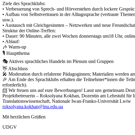
Ziele des Sprachklubs:
• Verbesserung von Sprech- und Hörverstehen durch lockere Gespräc
• Aufbau von Selbstvertrauen in der Alltagssprache (vertraute Them
usw.).
• Austausch mit Gleichgesinnten – Netzwerken und neue Freundschaf
Struktur der Online-Treffen:
• Dauer: 90 Minuten, alle zwei Wochen donnerstags um18 Uhr, onlin
• Ablauf:
🎶 Warm-up
🎙 Hauptthema
🎭 Aktives sprachliches Handeln im Plenum und Gruppen
👋 Abschluss
🎤 Moderation durch erfahrene Pädagoginnen; Materialien werden am 
🎉 Am Ende des Sprachklubs erhalten die Teilnehmer*innen die Teil
erforderlich).
📨 Wir freuen uns auf eure Bewerbungen! Lasst uns gemeinsam Deu
Projektbetreuerin – Roksolyana Kokhan, Dozentin am Lehrstuhl für 
Translationswissenschaft, Nationale Iwan-Franko-Universität Lwiw
roksolyana.kokhan@lnu.edu.ua
Mit herzlichen Grüßen
UDGV