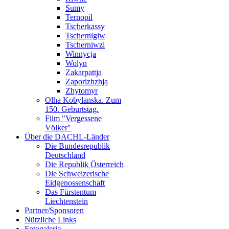
Sumy
Ternopil
Tscherkassy
Tschernigiw
Tscherniwzi
Winnycja
Wolyn
Zakarpattja
Zaporizhzhja
Zhytomyr
Olha Kobylanska. Zum
150. Geburtstag.
Film "Vergessene
Völker"
Über die DACHL-Länder
Die Bundesrepublik
Deutschland
Die Republik Österreich
Die Schweizerische
Eidgenossenschaft
Das Fürstentum
Liechtenstein
Partner/Sponsoren
Nützliche Links
Fotogalerie