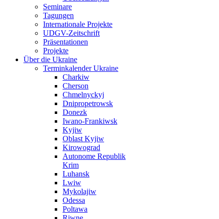
Seminare
Tagungen
Internationale Projekte
UDGV-Zeitschrift
Präsentationen
Projekte
Über die Ukraine
Terminkalender Ukraine
Charkiw
Cherson
Chmelnyckyj
Dnipropetrowsk
Donezk
Iwano-Frankiwsk
Kyjiw
Oblast Kyjiw
Kirowograd
Autonome Republik
Krim
Luhansk
Lwiw
Mykolajiw
Odessa
Poltawa
Riwne