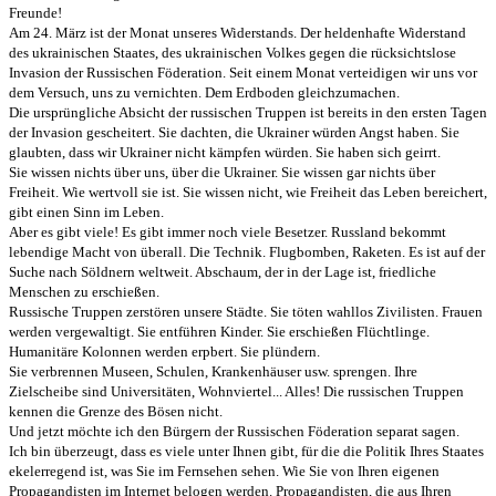
Freunde!
Am 24. März ist der Monat unseres Widerstands. Der heldenhafte Widerstand
des ukrainischen Staates, des ukrainischen Volkes gegen die rücksichtslose
Invasion der Russischen Föderation. Seit einem Monat verteidigen wir uns vor
dem Versuch, uns zu vernichten. Dem Erdboden gleichzumachen.
Die ursprüngliche Absicht der russischen Truppen ist bereits in den ersten Tagen
der Invasion gescheitert. Sie dachten, die Ukrainer würden Angst haben. Sie
glaubten, dass wir Ukrainer nicht kämpfen würden. Sie haben sich geirrt.
Sie wissen nichts über uns, über die Ukrainer. Sie wissen gar nichts über
Freiheit. Wie wertvoll sie ist. Sie wissen nicht, wie Freiheit das Leben bereichert,
gibt einen Sinn im Leben.
Aber es gibt viele! Es gibt immer noch viele Besetzer. Russland bekommt
lebendige Macht von überall. Die Technik. Flugbomben, Raketen. Es ist auf der
Suche nach Söldnern weltweit. Abschaum, der in der Lage ist, friedliche
Menschen zu erschießen.
Russische Truppen zerstören unsere Städte. Sie töten wahllos Zivilisten. Frauen
werden vergewaltigt. Sie entführen Kinder. Sie erschießen Flüchtlinge.
Humanitäre Kolonnen werden erpbert. Sie plündern.
Sie verbrennen Museen, Schulen, Krankenhäuser usw. sprengen. Ihre
Zielscheibe sind Universitäten, Wohnviertel... Alles! Die russischen Truppen
kennen die Grenze des Bösen nicht.
Und jetzt möchte ich den Bürgern der Russischen Föderation separat sagen.
Ich bin überzeugt, dass es viele unter Ihnen gibt, für die die Politik Ihres Staates
ekelerregend ist, was Sie im Fernsehen sehen. Wie Sie von Ihren eigenen
Propagandisten im Internet belogen werden. Propagandisten, die aus Ihren