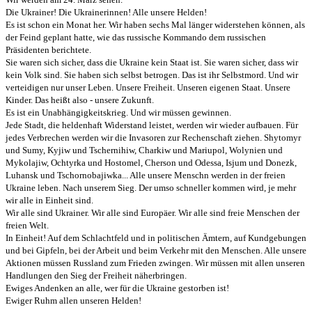
Die Ukrainer! Die Ukrainerinnen! Alle unsere Helden!
Es ist schon ein Monat her. Wir haben sechs Mal länger widerstehen können, als
der Feind geplant hatte, wie das russische Kommando dem russischen
Präsidenten berichtete.
Sie waren sich sicher, dass die Ukraine kein Staat ist. Sie waren sicher, dass wir
kein Volk sind. Sie haben sich selbst betrogen. Das ist ihr Selbstmord. Und wir
verteidigen nur unser Leben. Unsere Freiheit. Unseren eigenen Staat. Unsere
Kinder. Das heißt also - unsere Zukunft.
Es ist ein Unabhängigkeitskrieg. Und wir müssen gewinnen.
Jede Stadt, die heldenhaft Widerstand leistet, werden wir wieder aufbauen. Für
jedes Verbrechen werden wir die Invasoren zur Rechenschaft ziehen. Shytomyr
und Sumy, Kyjiw und Tschernihiw, Charkiw und Mariupol, Wolynien und
Mykolajiw, Ochtyrka und Hostomel, Cherson und Odessa, Isjum und Donezk,
Luhansk und Tschornobajiwka... Alle unsere Menschn werden in der freien
Ukraine leben. Nach unserem Sieg. Der umso schneller kommen wird, je mehr
wir alle in Einheit sind.
Wir alle sind Ukrainer. Wir alle sind Europäer. Wir alle sind freie Menschen der
freien Welt.
In Einheit! Auf dem Schlachtfeld und in politischen Ämtern, auf Kundgebungen
und bei Gipfeln, bei der Arbeit und beim Verkehr mit den Menschen. Alle unsere
Aktionen müssen Russland zum Frieden zwingen. Wir müssen mit allen unseren
Handlungen den Sieg der Freiheit näherbringen.
Ewiges Andenken an alle, wer für die Ukraine gestorben ist!
Ewiger Ruhm allen unseren Helden!