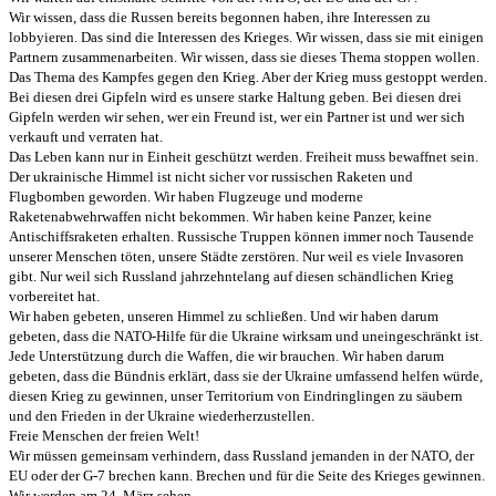
Wir wissen, dass die Russen bereits begonnen haben, ihre Interessen zu
lobbyieren. Das sind die Interessen des Krieges. Wir wissen, dass sie mit einigen
Partnern zusammenarbeiten. Wir wissen, dass sie dieses Thema stoppen wollen.
Das Thema des Kampfes gegen den Krieg. Aber der Krieg muss gestoppt werden.
Bei diesen drei Gipfeln wird es unsere starke Haltung geben. Bei diesen drei
Gipfeln werden wir sehen, wer ein Freund ist, wer ein Partner ist und wer sich
verkauft und verraten hat.
Das Leben kann nur in Einheit geschützt werden. Freiheit muss bewaffnet sein.
Der ukrainische Himmel ist nicht sicher vor russischen Raketen und
Flugbomben geworden. Wir haben Flugzeuge und moderne
Raketenabwehrwaffen nicht bekommen. Wir haben keine Panzer, keine
Antischiffsraketen erhalten. Russische Truppen können immer noch Tausende
unserer Menschen töten, unsere Städte zerstören. Nur weil es viele Invasoren
gibt. Nur weil sich Russland jahrzehntelang auf diesen schändlichen Krieg
vorbereitet hat.
Wir haben gebeten, unseren Himmel zu schließen. Und wir haben darum
gebeten, dass die NATO-Hilfe für die Ukraine wirksam und uneingeschränkt ist.
Jede Unterstützung durch die Waffen, die wir brauchen. Wir haben darum
gebeten, dass die Bündnis erklärt, dass sie der Ukraine umfassend helfen würde,
diesen Krieg zu gewinnen, unser Territorium von Eindringlingen zu säubern
und den Frieden in der Ukraine wiederherzustellen.
Freie Menschen der freien Welt!
Wir müssen gemeinsam verhindern, dass Russland jemanden in der NATO, der
EU oder der G-7 brechen kann. Brechen und für die Seite des Krieges gewinnen.
Wir werden am 24. März sehen.