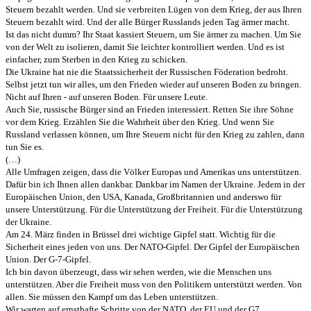
Steuern bezahlt werden. Und sie verbreiten Lügen von dem Krieg, der aus Ihren
Steuern bezahlt wird. Und der alle Bürger Russlands jeden Tag ärmer macht.
Ist das nicht dumm? Ihr Staat kassiert Steuern, um Sie ärmer zu machen. Um Sie
von der Welt zu isolieren, damit Sie leichter kontrolliert werden. Und es ist
einfacher, zum Sterben in den Krieg zu schicken.
Die Ukraine hat nie die Staatssicherheit der Russischen Föderation bedroht.
Selbst jetzt tun wir alles, um den Frieden wieder auf unseren Boden zu bringen.
Nicht auf Ihren - auf unseren Boden. Für unsere Leute.
Auch Sie, russische Bürger sind an Frieden interessiert. Retten Sie ihre Söhne
vor dem Krieg. Erzählen Sie die Wahrheit über den Krieg. Und wenn Sie
Russland verlassen können, um Ihre Steuern nicht für den Krieg zu zahlen, dann
tun Sie es.
(…)
Alle Umfragen zeigen, dass die Völker Europas und Amerikas uns unterstützen.
Dafür bin ich Ihnen allen dankbar. Dankbar im Namen der Ukraine. Jedem in der
Europäischen Union, den USA, Kanada, Großbritannien und anderswo für
unsere Unterstützung. Für die Unterstützung der Freiheit. Für die Unterstützung
der Ukraine.
Am 24. März finden in Brüssel drei wichtige Gipfel statt. Wichtig für die
Sicherheit eines jeden von uns. Der NATO-Gipfel. Der Gipfel der Europäischen
Union. Der G-7-Gipfel.
Ich bin davon überzeugt, dass wir sehen werden, wie die Menschen uns
unterstützen. Aber die Freiheit muss von den Politikern unterstützt werden. Von
allen. Sie müssen den Kampf um das Leben unterstützen.
Wir warten auf ernsthafte Schritte von der NATO, der EU und der G7.