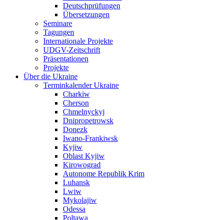
Deutschprüfungen
Übersetzungen
Seminare
Tagungen
Internationale Projekte
UDGV-Zeitschrift
Präsentationen
Projekte
Über die Ukraine
Terminkalender Ukraine
Charkiw
Cherson
Chmelnyckyj
Dnipropetrowsk
Donezk
Iwano-Frankiwsk
Kyjiw
Oblast Kyjiw
Kirowograd
Autonome Republik Krim
Luhansk
Lwiw
Mykolajiw
Odessa
Poltawa