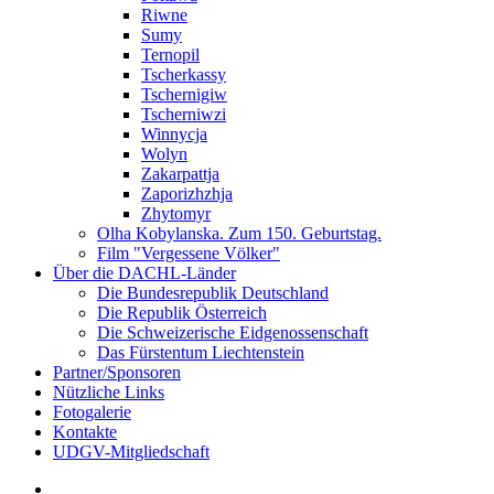
Riwne
Sumy
Ternopil
Tscherkassy
Tschernigiw
Tscherniwzi
Winnycja
Wolyn
Zakarpattja
Zaporizhzhja
Zhytomyr
Olha Kobylanska. Zum 150. Geburtstag.
Film "Vergessene Völker"
Über die DACHL-Länder
Die Bundesrepublik Deutschland
Die Republik Österreich
Die Schweizerische Eidgenossenschaft
Das Fürstentum Liechtenstein
Partner/Sponsoren
Nützliche Links
Fotogalerie
Kontakte
UDGV-Mitgliedschaft