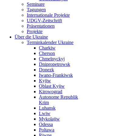
Seminare
Tagungen
Internationale Projekte
UDGV-Zeitschrift
Präsentationen
Projekte
Über die Ukraine
Terminkalender Ukraine
Charkiw
Cherson
Chmelnyckyj
Dnipropetrowsk
Donezk
Iwano-Frankiwsk
Kyjiw
Oblast Kyjiw
Kirowograd
Autonome Republik
Krim
Luhansk
Lwiw
Mykolajiw
Odessa
Poltawa
Riwne