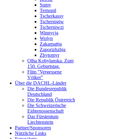
Sumy
Ternopil
Tscherkassy
Tschernigiw
Tscherniwzi
Winnycja
Wolyn
Zakarpattja
Zaporizhzhja
Zhytomyr
Olha Kobylanska. Zum
150. Geburtstag.
Film "Vergessene
Völker"
Über die DACHL-Länder
Die Bundesrepublik
Deutschland
Die Republik Österreich
Die Schweizerische
Eidgenossenschaft
Das Fürstentum
Liechtenstein
Partner/Sponsoren
Nützliche Links
Fotogalerie