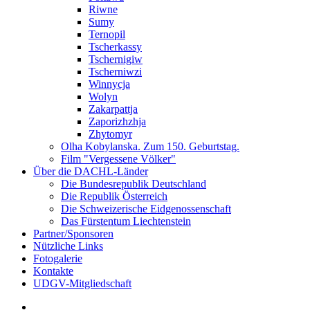
Riwne
Sumy
Ternopil
Tscherkassy
Tschernigiw
Tscherniwzi
Winnycja
Wolyn
Zakarpattja
Zaporizhzhja
Zhytomyr
Olha Kobylanska. Zum 150. Geburtstag.
Film "Vergessene Völker"
Über die DACHL-Länder
Die Bundesrepublik Deutschland
Die Republik Österreich
Die Schweizerische Eidgenossenschaft
Das Fürstentum Liechtenstein
Partner/Sponsoren
Nützliche Links
Fotogalerie
Kontakte
UDGV-Mitgliedschaft