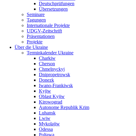
Deutschprüfungen
Übersetzungen
Seminare
Tagungen
Internationale Projekte
UDGV-Zeitschrift
Präsentationen
Projekte
Über die Ukraine
Terminkalender Ukraine
Charkiw
Cherson
Chmelnyckyj
Dnipropetrowsk
Donezk
Iwano-Frankiwsk
Kyjiw
Oblast Kyjiw
Kirowograd
Autonome Republik Krim
Luhansk
Lwiw
Mykolajiw
Odessa
Poltawa