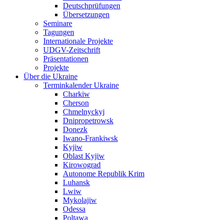
Deutschprüfungen
Übersetzungen
Seminare
Tagungen
Internationale Projekte
UDGV-Zeitschrift
Präsentationen
Projekte
Über die Ukraine
Terminkalender Ukraine
Charkiw
Cherson
Chmelnyckyj
Dnipropetrowsk
Donezk
Iwano-Frankiwsk
Kyjiw
Oblast Kyjiw
Kirowograd
Autonome Republik Krim
Luhansk
Lwiw
Mykolajiw
Odessa
Poltawa