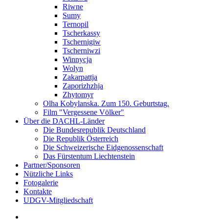
Riwne
Sumy
Ternopil
Tscherkassy
Tschernigiw
Tscherniwzi
Winnycja
Wolyn
Zakarpattja
Zaporizhzhja
Zhytomyr
Olha Kobylanska. Zum 150. Geburtstag.
Film "Vergessene Völker"
Über die DACHL-Länder
Die Bundesrepublik Deutschland
Die Republik Österreich
Die Schweizerische Eidgenossenschaft
Das Fürstentum Liechtenstein
Partner/Sponsoren
Nützliche Links
Fotogalerie
Kontakte
UDGV-Mitgliedschaft