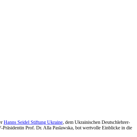
er
Hanns Seidel Stiftung Ukraine
, dem Ukrainischen Deutschlehrer-
äsidentin Prof. Dr. Alla Paslawska, bot wertvolle Einblicke in die