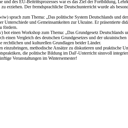
e und des EU-Beitrittsprozesses war es das Ziel der Fortbildung, Lehr
zu erziehen. Der fremdsprachliche Deutschunterricht wurde als besonde
wiw) sprach zum Thema: „Das politische System Deutschlands und der
 der Unterschiede und Gemeinsamkeiten zur Ukraine. Er präsentierte d
u fördern.
) bot einen Workshop zum Thema: „Das Grundgesetz Deutschlands und 
urch einen Vergleich des deutschen Grundgesetzes und der ukrainische
e rechtlichen und kulturellen Grundlagen beider Länder.
n einzubringen, methodische Ansätze zu diskutieren und praktische Unte
spraktiken, die politische Bildung im DaF-Unterricht sinnvoll integrier
künftige Veranstaltungen im Wintersemester!