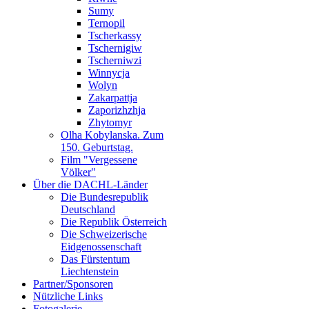
Sumy
Ternopil
Tscherkassy
Tschernigiw
Tscherniwzi
Winnycja
Wolyn
Zakarpattja
Zaporizhzhja
Zhytomyr
Olha Kobylanska. Zum
150. Geburtstag.
Film "Vergessene
Völker"
Über die DACHL-Länder
Die Bundesrepublik
Deutschland
Die Republik Österreich
Die Schweizerische
Eidgenossenschaft
Das Fürstentum
Liechtenstein
Partner/Sponsoren
Nützliche Links
Fotogalerie