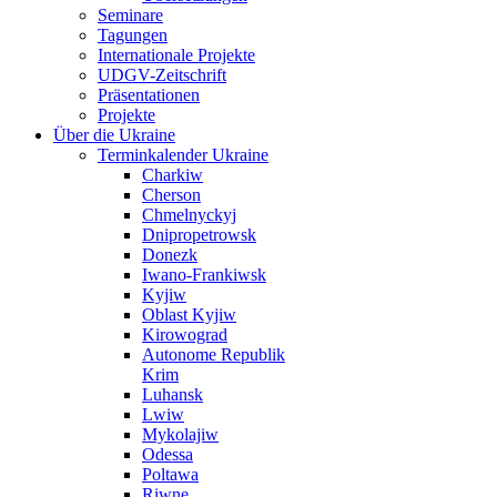
Seminare
Tagungen
Internationale Projekte
UDGV-Zeitschrift
Präsentationen
Projekte
Über die Ukraine
Terminkalender Ukraine
Charkiw
Cherson
Chmelnyckyj
Dnipropetrowsk
Donezk
Iwano-Frankiwsk
Kyjiw
Oblast Kyjiw
Kirowograd
Autonome Republik
Krim
Luhansk
Lwiw
Mykolajiw
Odessa
Poltawa
Riwne