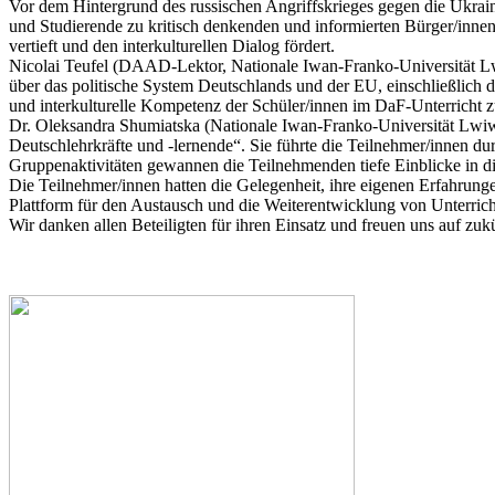
Vor dem Hintergrund des russischen Angriffskrieges gegen die Ukrain
und Studierende zu kritisch denkenden und informierten Bürger/innen 
vertieft und den interkulturellen Dialog fördert.
Nicolai Teufel (DAAD-Lektor, Nationale Iwan-Franko-Universität L
über das politische System Deutschlands und der EU, einschließlich
und interkulturelle Kompetenz der Schüler/innen im DaF-Unterricht z
Dr. Oleksandra Shumiatska (Nationale Iwan-Franko-Universität Lwiw
Deutschlehrkräfte und -lernende“. Sie führte die Teilnehmer/innen d
Gruppenaktivitäten gewannen die Teilnehmenden tiefe Einblicke in di
Die Teilnehmer/innen hatten die Gelegenheit, ihre eigenen Erfahrunge
Plattform für den Austausch und die Weiterentwicklung von Unterricht
Wir danken allen Beteiligten für ihren Einsatz und freuen uns auf zu