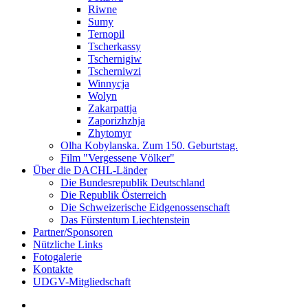
Riwne
Sumy
Ternopil
Tscherkassy
Tschernigiw
Tscherniwzi
Winnycja
Wolyn
Zakarpattja
Zaporizhzhja
Zhytomyr
Olha Kobylanska. Zum 150. Geburtstag.
Film "Vergessene Völker"
Über die DACHL-Länder
Die Bundesrepublik Deutschland
Die Republik Österreich
Die Schweizerische Eidgenossenschaft
Das Fürstentum Liechtenstein
Partner/Sponsoren
Nützliche Links
Fotogalerie
Kontakte
UDGV-Mitgliedschaft