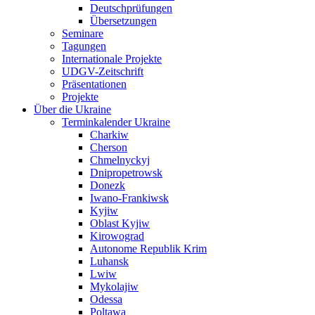
Deutschprüfungen
Übersetzungen
Seminare
Tagungen
Internationale Projekte
UDGV-Zeitschrift
Präsentationen
Projekte
Über die Ukraine
Terminkalender Ukraine
Charkiw
Cherson
Chmelnyckyj
Dnipropetrowsk
Donezk
Iwano-Frankiwsk
Kyjiw
Oblast Kyjiw
Kirowograd
Autonome Republik Krim
Luhansk
Lwiw
Mykolajiw
Odessa
Poltawa