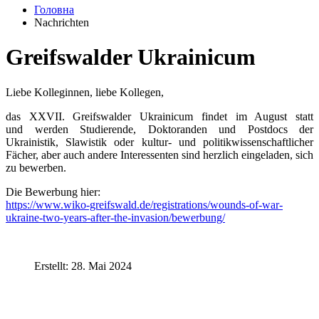
Головна
Nachrichten
Greifswalder Ukrainicum
Liebe Kolleginnen, liebe Kollegen,
das XXVII. Greifswalder Ukrainicum findet im August statt
und werden Studierende, Doktoranden und Postdocs der
Ukrainistik, Slawistik oder kultur- und politikwissenschaftlicher
Fächer, aber auch andere Interessenten sind herzlich eingeladen, sich
zu bewerben.
Die Bewerbung hier:
https://www.wiko-greifswald.de/registrations/wounds-of-war-
ukraine-two-years-after-the-invasion/bewerbung/
Erstellt: 28. Mai 2024