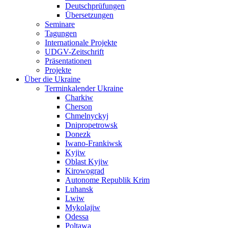
Deutschprüfungen
Übersetzungen
Seminare
Tagungen
Internationale Projekte
UDGV-Zeitschrift
Präsentationen
Projekte
Über die Ukraine
Terminkalender Ukraine
Charkiw
Cherson
Chmelnyckyj
Dnipropetrowsk
Donezk
Iwano-Frankiwsk
Kyjiw
Oblast Kyjiw
Kirowograd
Autonome Republik Krim
Luhansk
Lwiw
Mykolajiw
Odessa
Poltawa