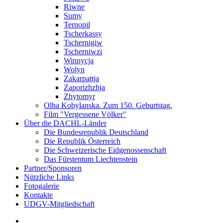
Riwne
Sumy
Ternopil
Tscherkassy
Tschernigiw
Tscherniwzi
Winnycja
Wolyn
Zakarpattja
Zaporizhzhja
Zhytomyr
Olha Kobylanska. Zum 150. Geburtstag.
Film "Vergessene Völker"
Über die DACHL-Länder
Die Bundesrepublik Deutschland
Die Republik Österreich
Die Schweizerische Eidgenossenschaft
Das Fürstentum Liechtenstein
Partner/Sponsoren
Nützliche Links
Fotogalerie
Kontakte
UDGV-Mitgliedschaft