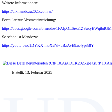
Weitere Informationen:
https://dlkmendoza2025.com.ar/
Formular zur Abstracteinreichung:
https://docs.google.com/forms/d/e/1FAIpQLSexr1ZSuxyEWqt
So schön ist Mendoza:
https://youtu.be/o1DYKX-m0Xs?si=uBzAvE9xs4yp3r8Y
CfP 10.Ar
Erstellt: 13. Februar 2025