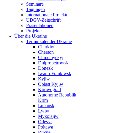
Seminare
Tagungen
Internationale Projekte
UDGV-Zeitschrift
Präsentationen
Projekte
Über die Ukraine
Terminkalender Ukraine
Charkiw
Cherson
Chmelnyckyj
Dnipropetrowsk
Donezk
Iwano-Frankiwsk
Kyjiw
Oblast Kyjiw
Kirowograd
Autonome Republik
Krim
Luhansk
Lwiw
Mykolajiw
Odessa
Poltawa
Riwne