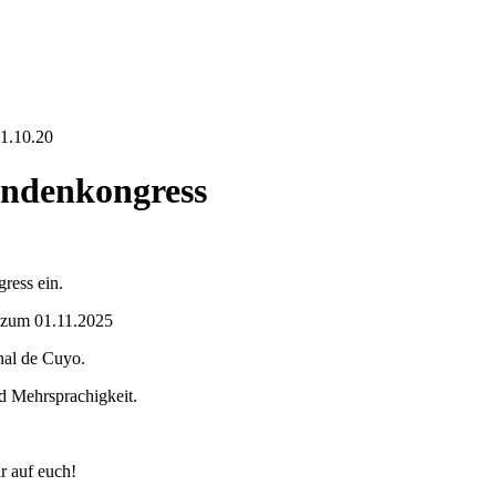
31.10.20
endenkongress
ress ein.
s zum 01.11.2025
nal de Cuyo.
d Mehrsprachigkeit.
hr auf euch!