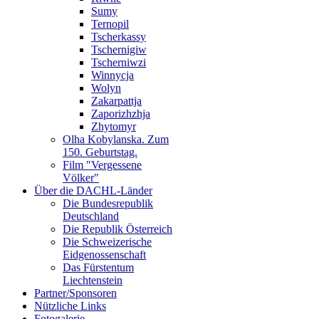
Sumy
Ternopil
Tscherkassy
Tschernigiw
Tscherniwzi
Winnycja
Wolyn
Zakarpattja
Zaporizhzhja
Zhytomyr
Olha Kobylanska. Zum
150. Geburtstag.
Film "Vergessene
Völker"
Über die DACHL-Länder
Die Bundesrepublik
Deutschland
Die Republik Österreich
Die Schweizerische
Eidgenossenschaft
Das Fürstentum
Liechtenstein
Partner/Sponsoren
Nützliche Links
Fotogalerie