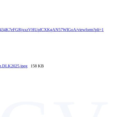
bdGM434K7eFGRjxxzVHUpfCXKgAN57WIGoA/viewform?pli=1
g.DLK2025.jpeg
158 KB