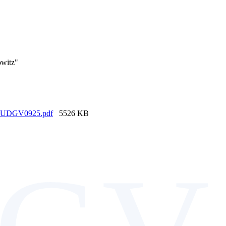
owitz"
 UDGV0925.pdf
5526 KB