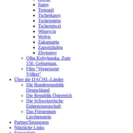
Sumy
Ternopil
Tscherkassy
Tschernigiw
Tscherniwzi
Winnycja
Wolyn
Zakarpattja
Zaporizhzhja
Zhytomyr
Olha Kobylanska. Zum
150. Geburtstag.
Film "Vergessene
Völker"
Über die DACHL-Länder
Die Bundesrepublik
Deutschland
Die Republik Österreich
Die Schweizerische
Eidgenossenschaft
Das Fürstentum
Liechtenstein
Partner/Sponsoren
Nützliche Links
Fotogalerie