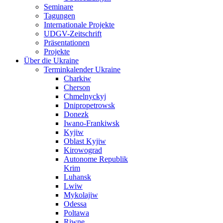
Seminare
Tagungen
Internationale Projekte
UDGV-Zeitschrift
Präsentationen
Projekte
Über die Ukraine
Terminkalender Ukraine
Charkiw
Cherson
Chmelnyckyj
Dnipropetrowsk
Donezk
Iwano-Frankiwsk
Kyjiw
Oblast Kyjiw
Kirowograd
Autonome Republik
Krim
Luhansk
Lwiw
Mykolajiw
Odessa
Poltawa
Riwne