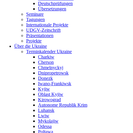
Deutschprüfungen
Übersetzungen
Seminare
Tagungen
Internationale Projekte
UDGV-Zeitschrift
Präsentationen
Projekte
Über die Ukraine
Terminkalender Ukraine
Charkiw
Cherson
Chmelnyckyj
Dnipropetrowsk
Donezk
Iwano-Frankiwsk
Kyjiw
Oblast Kyjiw
Kirowograd
Autonome Republik Krim
Luhansk
Lwiw
Mykolajiw
Odessa
Poltawa