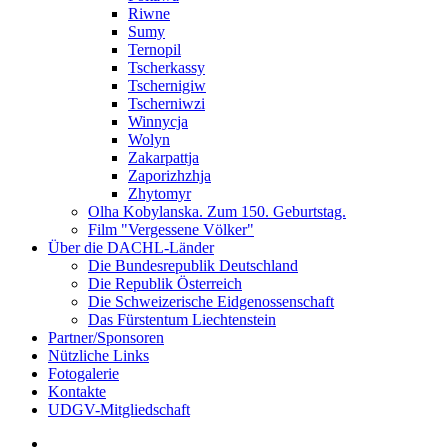
Riwne
Sumy
Ternopil
Tscherkassy
Tschernigiw
Tscherniwzi
Winnycja
Wolyn
Zakarpattja
Zaporizhzhja
Zhytomyr
Olha Kobylanska. Zum 150. Geburtstag.
Film "Vergessene Völker"
Über die DACHL-Länder
Die Bundesrepublik Deutschland
Die Republik Österreich
Die Schweizerische Eidgenossenschaft
Das Fürstentum Liechtenstein
Partner/Sponsoren
Nützliche Links
Fotogalerie
Kontakte
UDGV-Mitgliedschaft