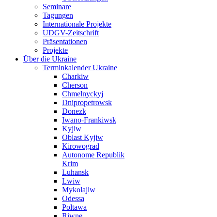
Seminare
Tagungen
Internationale Projekte
UDGV-Zeitschrift
Präsentationen
Projekte
Über die Ukraine
Terminkalender Ukraine
Charkiw
Cherson
Chmelnyckyj
Dnipropetrowsk
Donezk
Iwano-Frankiwsk
Kyjiw
Oblast Kyjiw
Kirowograd
Autonome Republik
Krim
Luhansk
Lwiw
Mykolajiw
Odessa
Poltawa
Riwne