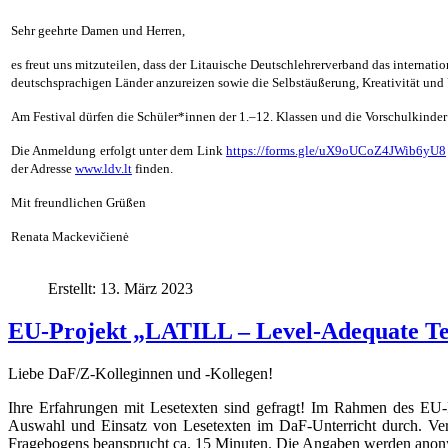
Sehr geehrte Damen und Herren,
es freut uns mitzuteilen, dass der Litauische Deutschlehrerverband das internatio
deutschsprachigen Länder anzureizen sowie die Selbstäußerung, Kreativität und
Am Festival dürfen die Schüler*innen der 1.–12. Klassen und die Vorschulkinder 
Die Anmeldung erfolgt unter dem Link
https://forms.gle/uX9oUCoZ4JWib6yU8
der Adresse
www.ldv.lt
finden.
Mit freundlichen Grüßen
Renata Mackevičienė
Erstellt: 13. März 2023
EU-Projekt „LATILL – Level-Adequate Te
Liebe DaF/Z-Kolleginnen und -Kollegen!
Ihre Erfahrungen mit Lesetexten sind gefragt! Im Rahmen des EU-P
Auswahl und Einsatz von Lesetexten im DaF-Unterricht durch. Vers
Fragebogens beansprucht ca. 15 Minuten. Die Angaben werden anonym