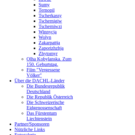
Sumy
Ternopil
Tscherkassy
Tschernigiw
Tscherniwzi
Winnycja
Wolyn
Zakarpattja
Zaporizhzhja
Zhytomyr
Olha Kobylanska. Zum
150. Geburtstag.
Film "Vergessene
Völker"
Über die DACHL-Länder
Die Bundesrepublik
Deutschland
Die Republik Österreich
Die Schweizerische
Eidgenossenschaft
Das Fürstentum
Liechtenstein
Partner/Sponsoren
Nützliche Links
Fotogalerie