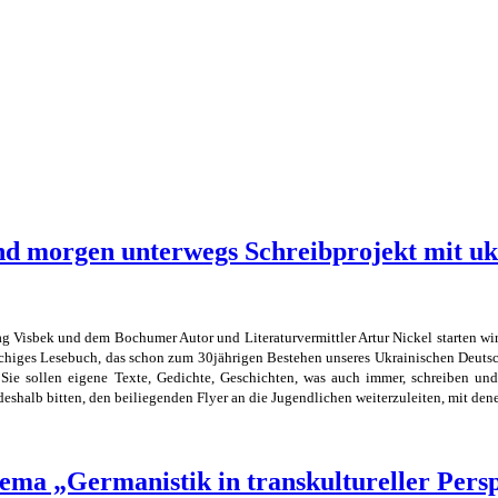
nd morgen unterwegs Schreibprojekt mit uk
n,
Visbek und dem Bochumer Autor und Literaturvermittler Artur Nickel starten wir
chiges Lesebuch, das schon zum 30jährigen Bestehen unseres Ukrainischen Deutsch
Sie sollen eigene Texte, Gedichte, Geschichten, was auch immer, schreiben und 
eshalb bitten, den beiliegenden Flyer an die Jugendlichen weiterzuleiten, mit dene
ma „Germanistik in transkultureller Pe