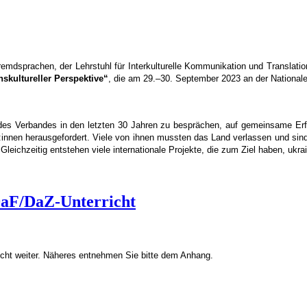
remdsprachen, der Lehrstuhl für In
terkulturelle Kommunikation und Translatio
nskultureller Perspektive“
, die am 29.–30. September 2023 an der Nationale
es Verbandes in den letzten 30 Jahren zu besprächen, auf gemeinsame Erf
innen herausgefordert. Viele von ihnen mussten das Land verlassen und sind
Gleichzeitig entstehen viele internationale Projekte, die zum Ziel haben, ukr
DaF/DaZ-Unterricht
richt weiter. Näheres entnehmen Sie bitte dem Anhang.